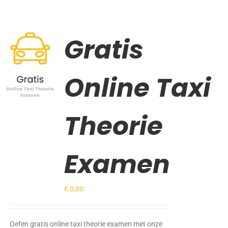
Gratis
Gewaardeerd
TOEVOEGEN
5.00
uit 5
AAN
WINKELWAGEN
Online Taxi
/
DETAILS
Theorie
Examen
€
0,00
Oefen gratis online taxi theorie examen met onze