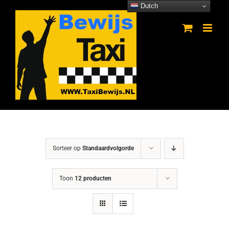
Ga
Dutch
naar
inhoud
Sorteer op
Standaardvolgorde
Toon
12 producten