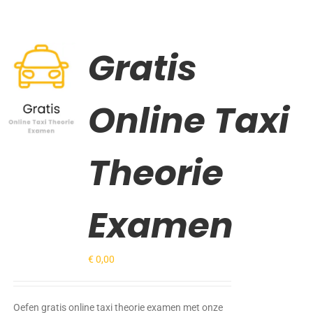
Gratis
Gewaardeerd
TOEVOEGEN
5.00
uit 5
AAN
WINKELWAGEN
Online Taxi
/
DETAILS
Theorie
Examen
€
0,00
Oefen gratis online taxi theorie examen met onze