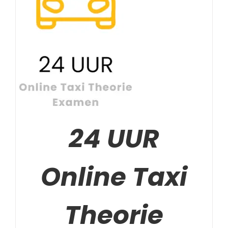
Gewaardeerd
TOEVOEGEN AAN
5.00
uit 5
WINKELWAGEN
/
DETAILS
24 UUR
Online Taxi
Theorie