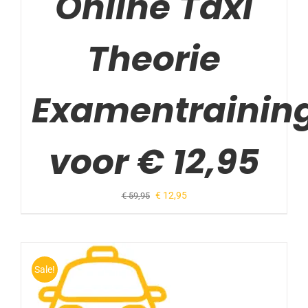
Online Taxi
Theorie
Examentrainin
voor € 12,95
Oorspronkelijke
Huidige
€
12,95
€
59,95
prijs
prijs
was:
is:
€ 59,95.
€ 12,95.
Sale!