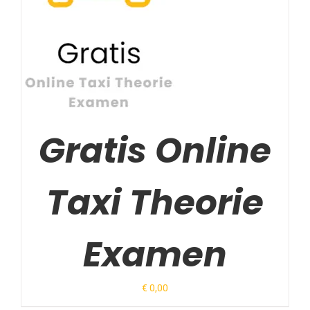
Gewaardeerd
TOEVOEGEN AAN
5.00
uit 5
WINKELWAGEN
/
DETAILS
Gratis Online
Taxi Theorie
Examen
€
0,00