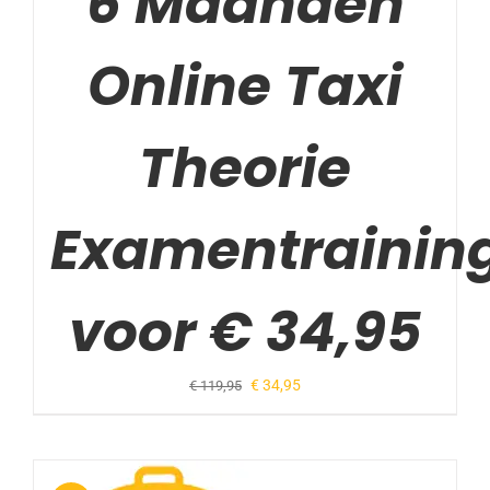
6 Maanden
Online Taxi
Theorie
Examentrainin
voor € 34,95
Oorspronkelijke
Huidige
€
34,95
€
119,95
prijs
prijs
was:
is:
€ 119,95.
€ 34,95.