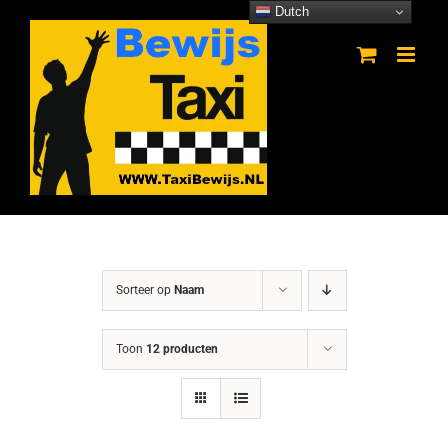
Ga
Dutch
naar
inhoud
Sorteer op
Naam
Toon
12 producten