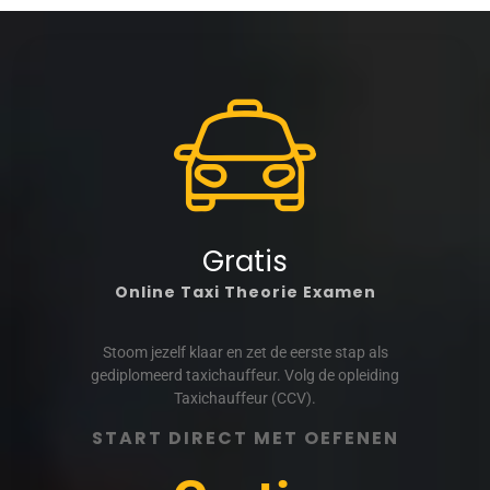
Gratis
Online Taxi Theorie Examen
Stoom jezelf klaar en zet de eerste stap als
gediplomeerd taxichauffeur. Volg de opleiding
Taxichauffeur (CCV).
START DIRECT MET OEFENEN