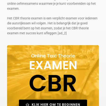
online oefenexamens waarmee je je kunt voorbereiden op het
examen.
Het CBR theorie examen is een verplicht examen voor iedereen
die autorijlessen wil volgen. Het is belangrijk dat je goed
voorbereid bent op het examen, zodat je het CBR theorie
examen met succes kunt afleggen.[ad_2]
Online Taxi Theorie
EXAMEN
CBR
KLIK HIER OM TE BEGINNEN