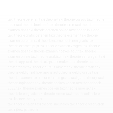
taxi theorie
oefenen taxi theorie
taxi theorie cursus
taxi theorie
boek
taxi theorie boek pdf
taxi theorie leren
taxi theorie-
examen tips
taxi theorie oefenen
online taxi theorie in 1 dag
taxi theorie gratis oefenen
taxi theorie examen
taxi theorie
examen oefenen
taxi theorie examen oefenen
gratis taxi
theorie examen prijs
taxi theorie examen vragen
taxi theorie
examen tips
taxi theorie examen hoeveel fout
taxi theorie
examen
online taxi theorie arabisch
taxi theorie aanvragen
taxi
theorie app
taxi theorie afspraak maken
taxi theorie cursus
amsterdam
taxi theorie cursus almere
taxi theorie gratis
taxi
theorie geldigheid
hoe lang is autotheorie geldig
gratis taxi
theorie-examen
taxi theorie lernen
gratis taxi game theory
taxi
theorie inplannen
taxi theorie boeken kopen
taxi theorieboek
2022
taxi theorie examen boeken
taxi theorie moeilijk
taxi
theorie leren
gratis taxi theorie lernen
taxi theorie online leren
taxi licence theory test
taxi theorie halen
taxi theorie snel halen
taxi theorie reserveren
taxi rijbewijs theorie