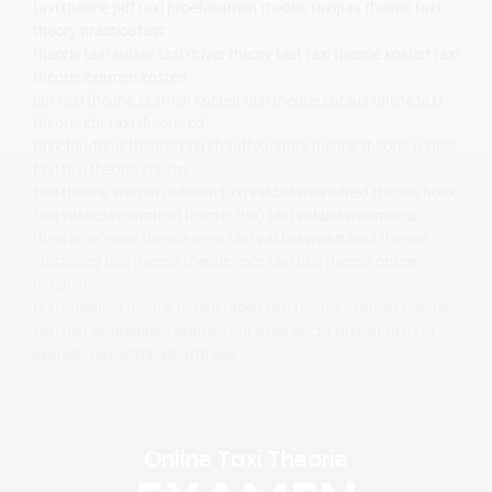
taxi theorie pdf
taxi proefexamen theorie
taxipas theorie
taxi
theory
practice test
theorie
taxi suisse
taxi driver theory
test taxi theorie
kosten taxi
theorie
examen kosten
cbr taxi theorie examen kosten
taxi theorie cursus online
taxi
theorie cbr
taxi theorie cd
taxichauffeur theorie
taxi chauffeurspas theorie
theorie winkel
taxi
taxi theorie vragen
taxi theorie vragen oefenen
taxi vakbekwaamheid
theorie boek
taxi
vakbekwaamheid theorie (tvt)
taxi vakbekwaamheid
theorie oefenen
theorie leren
taxi vakbekwaamheid
theorie
vrijstelling
taxi theorie
theorie voor taxi
taxi theorie online
oefenen
taxi opleiding
theorie oefenvragen
taxi theorie examen
theorie
taxi test
examenpas
examen cbr
examencbr
taxicbr
taxi cbr
examen pas
wrmpas
wrm pas
Online Taxi Theorie