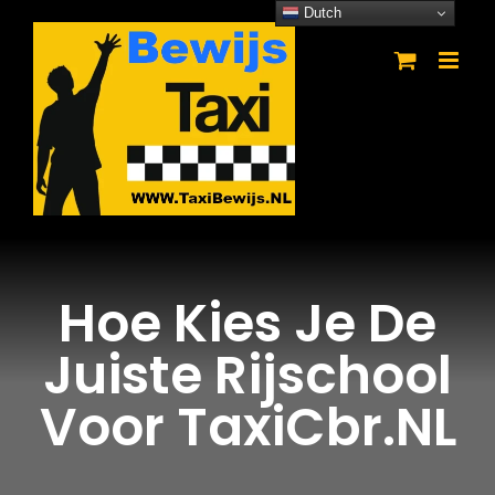
Ga
Dutch
naar
inhoud
Hoe Kies Je De
Juiste Rijschool
Voor TaxiCbr.NL