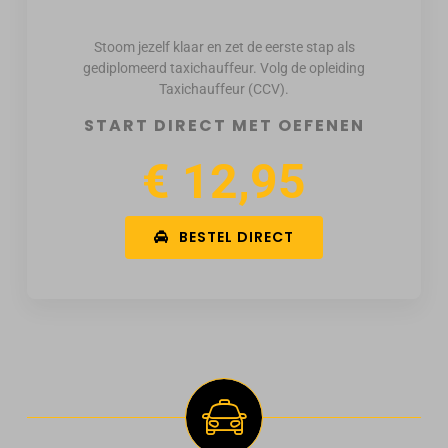
Stoom jezelf klaar en zet de eerste stap als
gediplomeerd taxichauffeur. Volg de opleiding
Taxichauffeur (CCV).
START DIRECT MET OEFENEN
€ 12,95
BESTEL DIRECT