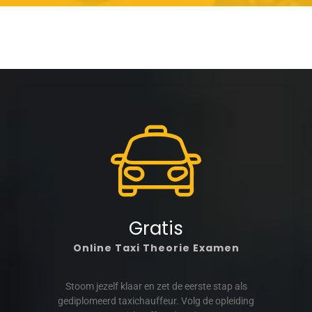
Gratis
Online Taxi Theorie Examen
Stoom jezelf klaar en zet de eerste stap als
gediplomeerd taxichauffeur. Volg de opleiding