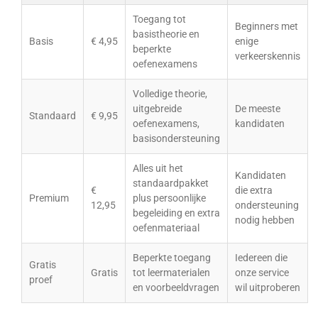
Toegang tot
Beginners met
basistheorie en
Basis
€ 4,95
enige
beperkte
verkeerskennis
oefenexamens
Volledige theorie,
uitgebreide
De meeste
Standaard
€ 9,95
oefenexamens,
kandidaten
basisondersteuning
Alles uit het
Kandidaten
standaardpakket
€
die extra
Premium
plus persoonlijke
12,95
ondersteuning
begeleiding en extra
nodig hebben
oefenmateriaal
Beperkte toegang
Iedereen die
Gratis
Gratis
tot leermaterialen
onze service
proef
en voorbeeldvragen
wil uitproberen