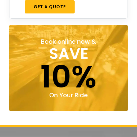
GET A QUOTE
Book online now &
SAVE
10%
On Your Ride