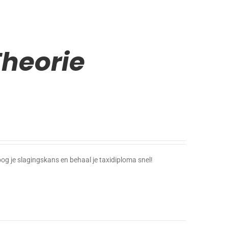
Theorie
og je slagingskans en behaal je taxidiploma snel!