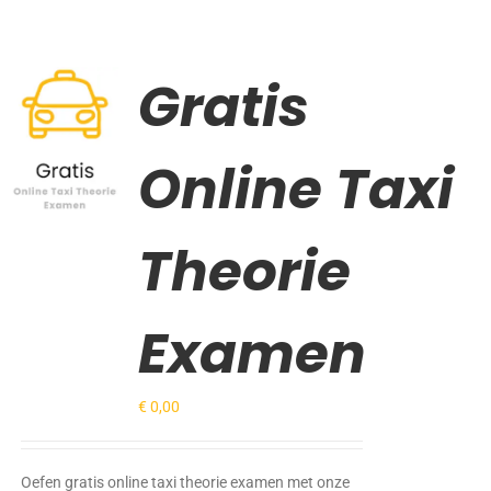
Gratis
Gewaardeerd
TOEVOEGEN
5.00
uit 5
AAN
WINKELWAGEN
Online Taxi
/
DETAILS
Theorie
Examen
€
0,00
Oefen gratis online taxi theorie examen met onze