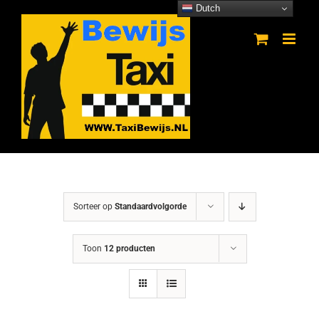
Ga
Dutch
naar
inhoud
Sorteer op
Standaardvolgorde
Toon
12 producten