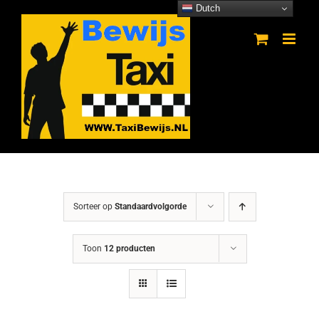
Ga
Dutch
naar
inhoud
Sorteer op
Standaardvolgorde
Toon
12 producten