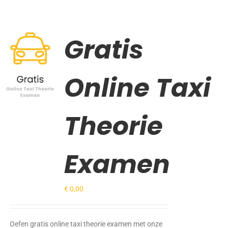
Gratis
Gewaardeerd
TOEVOEGEN
5.00
uit 5
AAN
WINKELWAGEN
Online Taxi
/
DETAILS
Theorie
Examen
€
0,00
Oefen gratis online taxi theorie examen met onze