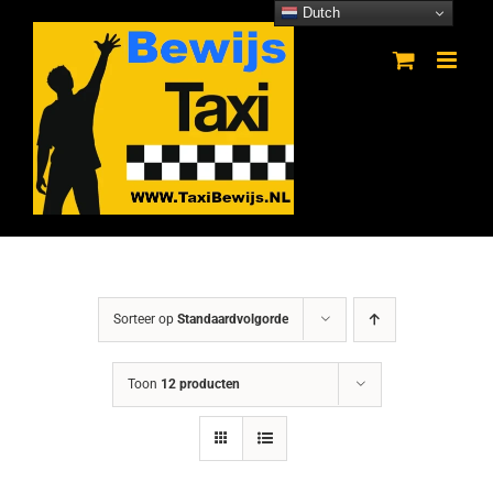
Ga
Dutch
naar
inhoud
Sorteer op
Standaardvolgorde
Toon
12 producten